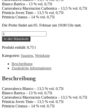
Blanco Barrica – 13 % vol. 0,75l
Carravalseca Maceracion Carbonica – 13,5 % vol. 0,75l
Primicia Joven Tinto – 13,5 % vol. 0,75l
Primicia Crianza – 14 % vol. 0,75l
Die Probe findet am 05. Februar um 19:00 Uhr statt.
12.
Online-
In den Warenkorb
Weinprobenkiste
Casa
Produkt enthält: 0,75
l
Primicia
Menge
Kategorien:
Spanien
,
Weinkiste
Beschreibung
Zusätzliche Informationen
Beschreibung
Carravalseca Blanco – 13,5 % vol. 0,75l
Blanco Barrica – 13 % vol. 0,75l
Carravalseca Maceracion Carbonica – 13,5 % vol. 0,75l
Primicia Joven Tinto – 13,5 % vol. 0,75l
Primicia Crianza – 14 % vol. 0,75l