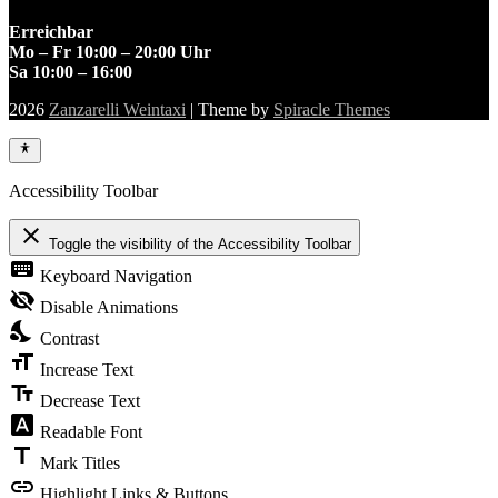
Erreichbar
Mo – Fr 10:00 – 20:00 Uhr
Sa 10:00 – 16:00
2026
Zanzarelli Weintaxi
| Theme by
Spiracle Themes
Accessibility Toolbar
close
Toggle the visibility of the Accessibility Toolbar
keyboard
Keyboard Navigation
visibility_off
Disable Animations
nights_stay
Contrast
format_size
Increase Text
text_fields
Decrease Text
font_download
Readable Font
title
Mark Titles
link
Highlight Links & Buttons