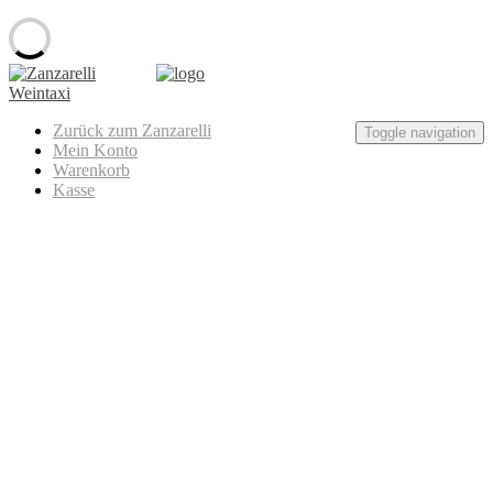
Skip
to
content
Zanzarelli
Zurück zum Zanzarelli
Weintaxi
Toggle navigation
Mein Konto
Warenkorb
Kasse
12. Online-Weinprobenkiste
Casa Primicia