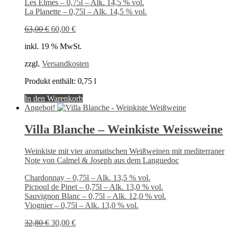
Les Elmes – 0,75l – Alk. 14,5 % vol.
La Planette – 0,75l – Alk. 14,5 % vol.
Ursprünglicher
Aktueller
63,00
€
60,00
€
Preis
Preis
inkl. 19 % MwSt.
war:
ist:
63,00 €
60,00 €.
zzgl.
Versandkosten
Produkt enthält: 0,75
l
In den Warenkorb
Angebot!
Villa Blanche – Weinkiste Weissweine
Weinkiste mit vier aromatischen Weißweinen mit mediterraner
Note von Calmel & Joseph aus dem Languedoc
Chardonnay – 0,75l – Alk. 13,5 % vol.
Picpoul de Pinet – 0,75l – Alk. 13,0 % vol.
Sauvignon Blanc – 0,75l – Alk. 12,0 % vol.
Viognier – 0,75l – Alk. 13,0 % vol.
Ursprünglicher
Aktueller
32,80
€
30,00
€