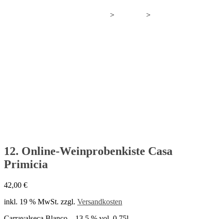
>
>
Wir bauen gerade neuen Wein an.
Produkte
12. Online-Weinprobenkiste Casa Primicia
12. Online-Weinprobenkiste Casa
Primicia
42,00
€
inkl. 19 % MwSt.
zzgl.
Versandkosten
Carravalseca Blanco – 13,5 % vol. 0,75l