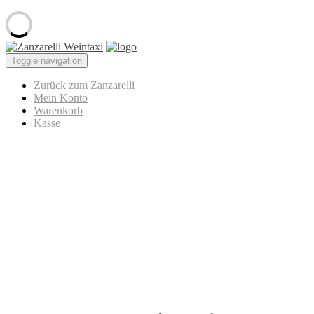
Skip
to
Zanzarelli
Toggle navigation
content
Weintaxi
Zurück zum Zanzarelli
Mein Konto
Warenkorb
Kasse
AmsTramGram – Quartier Libr