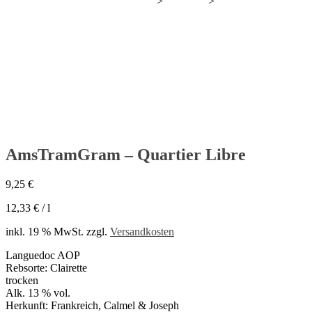
>
>
AmsTramGram – Quar
Wir bauen gerade neuen Wein an.
Produkte
AmsTramGram – Quartier Libre
9,25
€
12,33
€
/
l
inkl. 19 % MwSt.
zzgl.
Versandkosten
Languedoc AOP
Rebsorte: Clairette
trocken
Alk. 13 % vol.
Herkunft: Frankreich, Calmel & Joseph