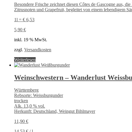
Besondere Frische zeichnet diesen Côtes de Gascogne aus, die 
Zitrusnoten und Grapefruit, begleitet von einem lebendigem Säu
1l = € 6,53
5,90
€
inkl. 19 % MwSt.
zzgl.
Versandkosten
Weiterlesen
Weinschwestern – Wanderlust Weissb
Württemberg
Rebsorte: Weissburgunder
trocken
Alk. 13,0 % vol.
Herkunft: Deutschland, Weingut Bihlmayer
11,90
€
14,53
€
/
l