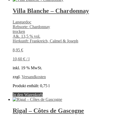
Villa Blanche – Chardonnay
Languedoc
Rebsorte: Chardonnay
trocken
Alk. 13,5 % vol.
Herkunft: Frankreich, Calmel & Joseph
8,95
€
10,60
€
/
l
inkl. 19 % MwSt.
zzgl.
Versandkosten
Produkt enthält: 0,75
l
In den Warenkorb
Rigal – Côtes de Gascogne