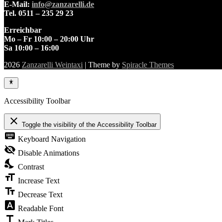
E-Mail:
info@zanzarelli.de
Tel. 0511 – 235 29 23
Erreichbar
Mo – Fr 10:00 – 20:00 Uhr
Sa 10:00 – 16:00
2026
Zanzarelli Weintaxi
| Theme by
Spiracle Themes
Accessibility Toolbar
close
Toggle the visibility of the Accessibility Toolbar
keyboard
Keyboard Navigation
visibility_off
Disable Animations
nights_stay
Contrast
format_size
Increase Text
text_fields
Decrease Text
font_download
Readable Font
title