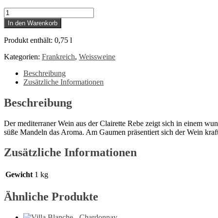
AmsTramGram
-
In den Warenkorb
Quartier
Libre
Produkt enthält: 0,75
l
Menge
Kategorien:
Frankreich
,
Weissweine
Beschreibung
Zusätzliche Informationen
Beschreibung
Der mediterraner Wein aus der Clairette Rebe zeigt sich in einem w
süße Mandeln das Aroma. Am Gaumen präsentiert sich der Wein kraf
Zusätzliche Informationen
Gewicht
1 kg
Ähnliche Produkte