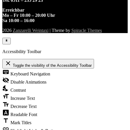
Tel. 0511 – 235 29 23
Erreichbar
Mo – Fr 10:00 – 20:00 Uhr
Sa 10:00 – 16:00
2026
Zanzarelli Weintaxi
| Theme by
Spiracle Themes
Accessibility Toolbar
close
Toggle the visibility of the Accessibility Toolbar
keyboard
Keyboard Navigation
visibility_off
Disable Animations
nights_stay
Contrast
format_size
Increase Text
text_fields
Decrease Text
font_download
Readable Font
title
Mark Titles
link