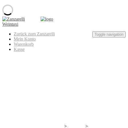
Skip
to
content
Zanzarelli
Zurück zum Zanzarelli
Weintaxi
Toggle navigation
Mein Konto
Warenkorb
Kasse
Herència Altés – Cupatge
>
>
Wir bauen gerade neuen Wein an.
Produkte