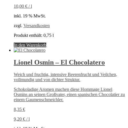
10,00
€
/
l
inkl. 19 % MwSt.
zzgl.
Versandkosten
Produkt enthält: 0,75
l
In den Warenkorb
Lionel Osmin – El Chocolatero
Weich und fruchtig, intensive Beerenfrucht und Veilchen,
vollmundig und von dichter Struktur.
Schokoladige Aromen machen diese Hommage Lionel
Osmins an seinen Großvater, einen spanischen Chocolatier zu
einem Gaumenschmeichler.
8,35
€
9,20
€
/
l