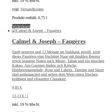
inkl. 19 % MwSt.
zzgl.
Versandkosten
Produkt enthält: 0,75
l
Weiterlesen
Calmel & Joseph – Faugères
Sanft gepresst und 12 Monate im Stahltank gereift, zeigt
dieser Faugères eine fruchtige Nase mit dunklen Beeren
sowie krautige Noten nach Minze, Tabak und ein bisschen
Kakao. Am Gaumen finden sich Kirsche,
Himbeermarmelade, Rose und Lakritz. Tannine und Säure
sind ausbalanciert und geben dem Wein einen frischen,
kräftigen und eleganten Charakter.
9,85
€
13,13
€
/
l
inkl. 19 % MwSt.