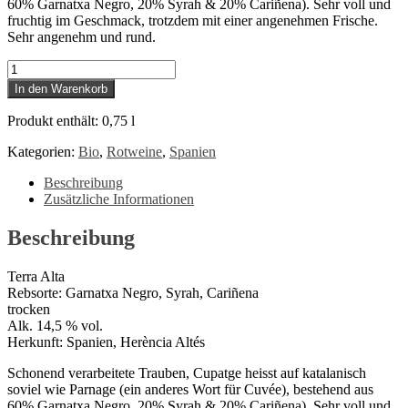
60% Garnatxa Negro, 20% Syrah & 20% Cariñena). Sehr voll und
fruchtig im Geschmack, trotzdem mit einer angenehmen Frische.
Sehr angenehm und rund.
Herència
Altés
In den Warenkorb
-
Cupatge
Produkt enthält: 0,75
l
Menge
Kategorien:
Bio
,
Rotweine
,
Spanien
Beschreibung
Zusätzliche Informationen
Beschreibung
Terra Alta
Rebsorte: Garnatxa Negro, Syrah, Cariñena
trocken
Alk. 14,5 % vol.
Herkunft: Spanien, Herència Altés
Schonend verarbeitete Trauben, Cupatge heisst auf katalanisch
soviel wie Parnage (ein anderes Wort für Cuvée), bestehend aus
60% Garnatxa Negro, 20% Syrah & 20% Cariñena). Sehr voll und