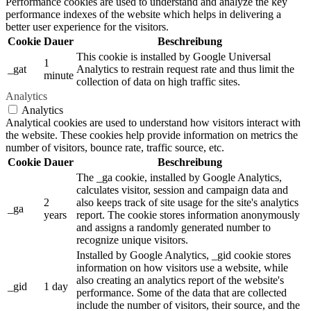
Performance cookies are used to understand and analyze the key
performance indexes of the website which helps in delivering a
better user experience for the visitors.
Cookie
Dauer
Beschreibung
This cookie is installed by Google Universal
1
_gat
Analytics to restrain request rate and thus limit the
minute
collection of data on high traffic sites.
Analytics
Analytics
Analytical cookies are used to understand how visitors interact with
the website. These cookies help provide information on metrics the
number of visitors, bounce rate, traffic source, etc.
Cookie
Dauer
Beschreibung
The _ga cookie, installed by Google Analytics,
calculates visitor, session and campaign data and
2
also keeps track of site usage for the site's analytics
_ga
years
report. The cookie stores information anonymously
and assigns a randomly generated number to
recognize unique visitors.
Installed by Google Analytics, _gid cookie stores
information on how visitors use a website, while
also creating an analytics report of the website's
_gid
1 day
performance. Some of the data that are collected
include the number of visitors, their source, and the