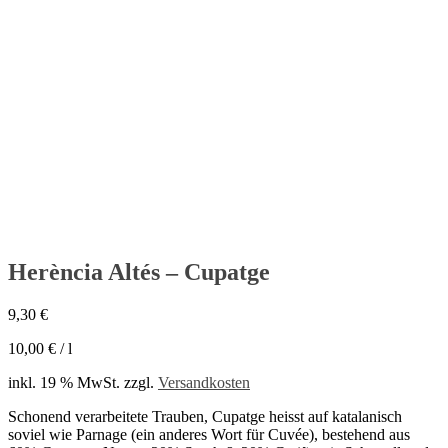
Herència Altés – Cupatge
Herència Altés – Cupatge
9,30
€
10,00
€
/
l
inkl. 19 % MwSt.
zzgl.
Versandkosten
Schonend verarbeitete Trauben, Cupatge heisst auf katalanisch
soviel wie Parnage (ein anderes Wort für Cuvée), bestehend aus