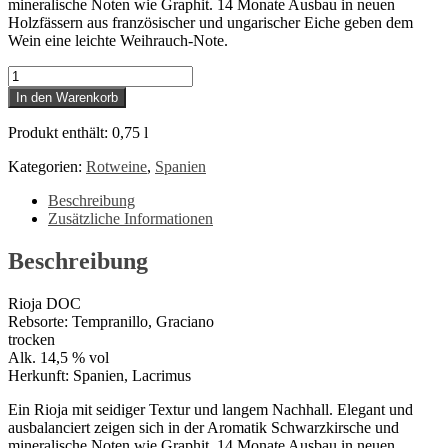
mineralische Noten wie Graphit. 14 Monate Ausbau in neuen
Holzfässern aus französischer und ungarischer Eiche geben dem
Wein eine leichte Weihrauch-Note.
Lacrimus
–
In den Warenkorb
Rioja
Crianza
Produkt enthält: 0,75
l
Menge
Kategorien:
Rotweine
,
Spanien
Beschreibung
Zusätzliche Informationen
Beschreibung
Rioja DOC
Rebsorte: Tempranillo, Graciano
trocken
Alk. 14,5 % vol
Herkunft: Spanien, Lacrimus
Ein Rioja mit seidiger Textur und langem Nachhall. Elegant und
ausbalanciert zeigen sich in der Aromatik Schwarzkirsche und
mineralische Noten wie Graphit. 14 Monate Ausbau in neuen