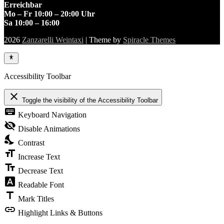
Erreichbar
Mo – Fr 10:00 – 20:00 Uhr
Sa 10:00 – 16:00
2026
Zanzarelli Weintaxi
| Theme by
Spiracle Themes
Accessibility Toolbar
close
Toggle the visibility of the Accessibility Toolbar
keyboard
Keyboard Navigation
visibility_off
Disable Animations
nights_stay
Contrast
format_size
Increase Text
text_fields
Decrease Text
font_download
Readable Font
title
Mark Titles
link
Highlight Links & Buttons