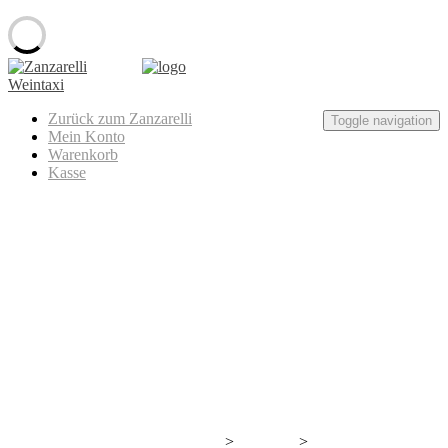
Skip
to
content
Zanzarelli
Zurück zum Zanzarelli
Weintaxi
Toggle navigation
Mein Konto
Warenkorb
Kasse
Lacrimus – Rioja Crianza
>
>
Wir bauen gerade neuen Wein an.
Produkte