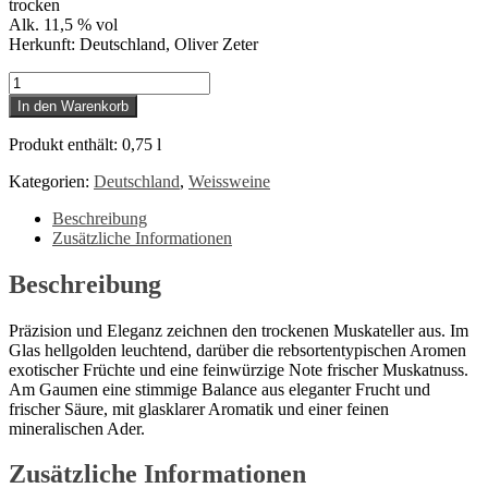
trocken
Alk. 11,5 % vol
Herkunft: Deutschland, Oliver Zeter
Oliver
Zeter
In den Warenkorb
–
Muskateller
Produkt enthält: 0,75
l
Menge
Kategorien:
Deutschland
,
Weissweine
Beschreibung
Zusätzliche Informationen
Beschreibung
Präzision und Eleganz zeichnen den trockenen Muskateller aus. Im
Glas hellgolden leuchtend, darüber die rebsortentypischen Aromen
exotischer Früchte und eine feinwürzige Note frischer Muskatnuss.
Am Gaumen eine stimmige Balance aus eleganter Frucht und
frischer Säure, mit glasklarer Aromatik und einer feinen
mineralischen Ader.
Zusätzliche Informationen