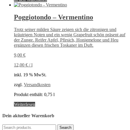
Poggiotondo – Vermentino
Trotz seiner milden Säure zeigen sich die zitronigen und
kräutrigen Noten und ein wenig Grapefruit schön präsent auf
der Zunge. Reifer Apfel, Pfirsich, Honigmelone und Heu
ergänzen diesen frischen Toskaner im Duft.
9,00
€
12,00
€
/
l
inkl. 19 % MwSt.
zzgl.
Versandkosten
Produkt enthält: 0,75
l
Weiterlesen
Dein aktueller Warenkorb