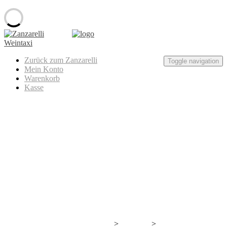
Skip
to
content
Zanzarelli
Zurück zum Zanzarelli
Weintaxi
Toggle navigation
Mein Konto
Warenkorb
Kasse
Oliver Zeter – Muskateller
>
>
Wir bauen gerade neuen Wein an.
Produkte