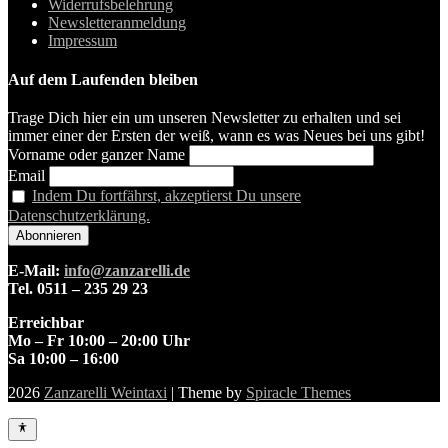
Widerrufsbelehrung
Newsletteranmeldung
Impressum
Auf dem Laufenden bleiben
Trage Dich hier ein um unseren Newsletter zu erhalten und sei
immer einer der Ersten der weiß, wann es was Neues bei uns gibt!
Vorname oder ganzer Name
Email
Indem Du fortfährst, akzeptierst Du unsere
Datenschutzerklärung.
E-Mail:
info@zanzarelli.de
Tel. 0511 – 235 29 23
Erreichbar
Mo – Fr 10:00 – 20:00 Uhr
Sa 10:00 – 16:00
2026
Zanzarelli Weintaxi
| Theme by
Spiracle Themes