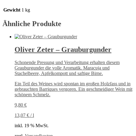
Gewicht
1 kg
Ähnliche Produkte
Oliver Zeter – Grauburgunder
Schonende Pressung und Verarbeitung erhalten diesem
Grauburgunder die volle Aromatik. Maracuja und
Stachelbeere, Apfelkompott und saftige Birne.
Ein Teil des Weines wird spontan im großen Holzfass und in
gebrauchten Barriques vergoren. Ein geschmeidiger Wein mit
schönem Schmelz.
9,80
€
13,07
€
/
l
inkl. 19 % MwSt.
zzgl.
Versandkosten