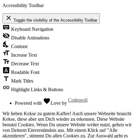
Accessibility Toolbar
close
Toggle the visibility of the Accessibility Toolbar
keyboard
Keyboard Navigation
visibility_off
Disable Animations
nights_stay
Contrast
format_size
Increase Text
text_fields
Decrease Text
font_download
Readable Font
title
Mark Titles
link
Highlight Links & Buttons
favorite
Codenroll
Powered with
Love
by
Wir lieben Kekse zu gutem Kaffee! Auch unsere Webseite braucht
Kekse, diese aber um Dich wieder zu erkennen. Diese Website
benutzt Cookies. Wenn Du unsere Website weiter nutzt, gehen wir
von Deinem Einverständnis aus. Mit einem Klick auf "Alle
akzeptieren", stimmst Du allen Cookies zu. Zur Auswahl geht es