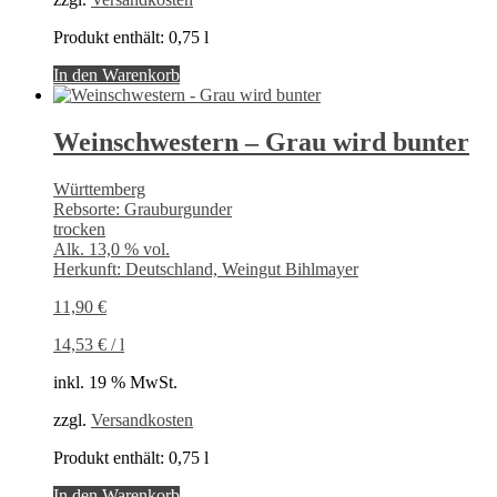
Produkt enthält: 0,75
l
In den Warenkorb
Weinschwestern – Grau wird bunter
Württemberg
Rebsorte: Grauburgunder
trocken
Alk. 13,0 % vol.
Herkunft: Deutschland, Weingut Bihlmayer
11,90
€
14,53
€
/
l
inkl. 19 % MwSt.
zzgl.
Versandkosten
Produkt enthält: 0,75
l
In den Warenkorb