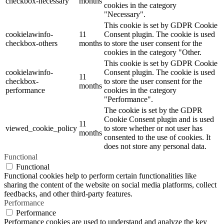
checkbox-necessary
months
cookies in the category
"Necessary".
This cookie is set by GDPR Cookie
cookielawinfo-
11
Consent plugin. The cookie is used
checkbox-others
months
to store the user consent for the
cookies in the category "Other.
This cookie is set by GDPR Cookie
cookielawinfo-
Consent plugin. The cookie is used
11
checkbox-
to store the user consent for the
months
performance
cookies in the category
"Performance".
The cookie is set by the GDPR
Cookie Consent plugin and is used
11
viewed_cookie_policy
to store whether or not user has
months
consented to the use of cookies. It
does not store any personal data.
Functional
Functional
Functional cookies help to perform certain functionalities like
sharing the content of the website on social media platforms, collect
feedbacks, and other third-party features.
Performance
Performance
Performance cookies are used to understand and analyze the key