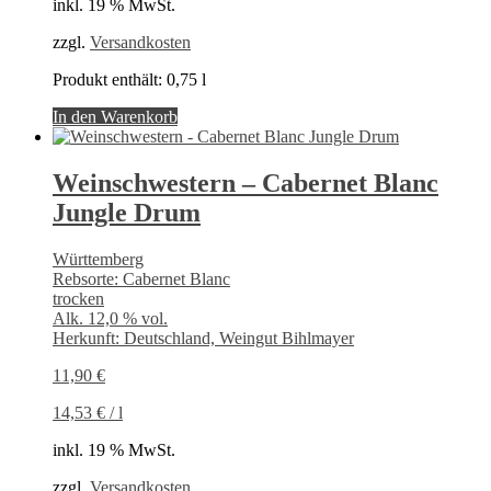
inkl. 19 % MwSt.
zzgl.
Versandkosten
Produkt enthält: 0,75
l
In den Warenkorb
Weinschwestern – Cabernet Blanc
Jungle Drum
Württemberg
Rebsorte: Cabernet Blanc
trocken
Alk. 12,0 % vol.
Herkunft: Deutschland, Weingut Bihlmayer
11,90
€
14,53
€
/
l
inkl. 19 % MwSt.
zzgl.
Versandkosten