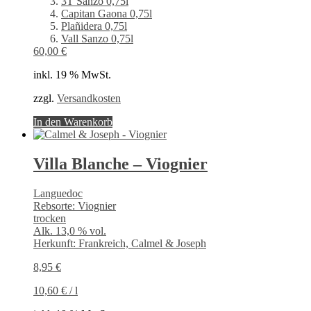
3T Sanzo 0,75l
Capitan Gaona 0,75l
Plañidera 0,75l
Vall Sanzo 0,75l
60,00
€
inkl. 19 % MwSt.
zzgl.
Versandkosten
In den Warenkorb
Villa Blanche – Viognier
Languedoc
Rebsorte: Viognier
trocken
Alk. 13,0 % vol.
Herkunft: Frankreich, Calmel & Joseph
8,95
€
10,60
€
/
l