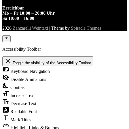
Erreichbar
Mo – Fr 10:00 – 20:00 Uhr
Sa 10:00 – 16:00
2026
Zanzarelli Weintaxi
| Theme by
Spiracle Themes
Accessibility Toolbar
close
Toggle the visibility of the Accessibility Toolbar
keyboard
Keyboard Navigation
visibility_off
Disable Animations
nights_stay
Contrast
format_size
Increase Text
text_fields
Decrease Text
font_download
Readable Font
title
Mark Titles
link
Highlight Links & Buttons