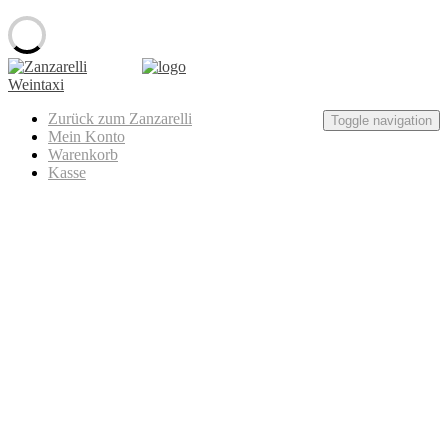
Skip
to
content
Zanzarelli
Zurück zum Zanzarelli
Weintaxi
Toggle navigation
Mein Konto
Warenkorb
Kasse
Oliver Zeter – Sauvignon Blanc
Fumé