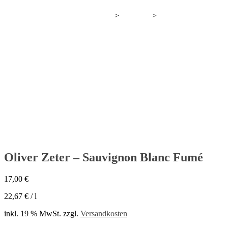
>
>
Wir bauen gerade neuen Wein an.
Produkte
Oliver Zeter – Sauvignon Blanc Fumé
Oliver Zeter – Sauvignon Blanc Fumé
17,00
€
22,67
€
/
l
inkl. 19 % MwSt.
zzgl.
Versandkosten