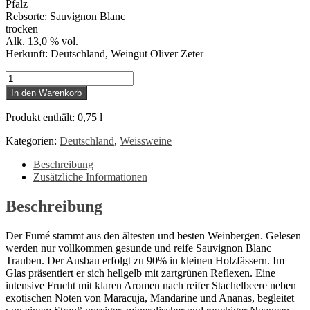
Pfalz
Rebsorte: Sauvignon Blanc
trocken
Alk. 13,0 % vol.
Herkunft: Deutschland, Weingut Oliver Zeter
Oliver
Zeter
In den Warenkorb
-
Sauvignon
Produkt enthält: 0,75
l
Blanc
Fumé
Kategorien:
Deutschland
,
Weissweine
Menge
Beschreibung
Zusätzliche Informationen
Beschreibung
Der Fumé stammt aus den ältesten und besten Weinbergen. Gelesen
werden nur vollkommen gesunde und reife Sauvignon Blanc
Trauben. Der Ausbau erfolgt zu 90% in kleinen Holzfässern. Im
Glas präsentiert er sich hellgelb mit zartgrünen Reflexen. Eine
intensive Frucht mit klaren Aromen nach reifer Stachelbeere neben
exotischen Noten von Maracuja, Mandarine und Ananas, begleitet