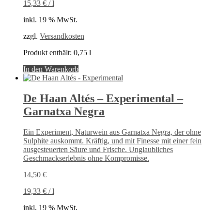
15,33
€
/
l
inkl. 19 % MwSt.
zzgl.
Versandkosten
Produkt enthält: 0,75
l
In den Warenkorb
De Haan Altés – Experimental –
Garnatxa Negra
Ein Experiment, Naturwein aus Garnatxa Negra, der ohne
Sulphite auskommt. Kräftig, und mit Finesse mit einer fein
ausgesteuerten Säure und Frische. Unglaubliches
Geschmackserlebnis ohne Kompromisse.
14,50
€
19,33
€
/
l
inkl. 19 % MwSt.