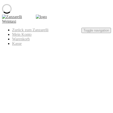
Skip
to
content
Zanzarelli
Zurück zum Zanzarelli
Weintaxi
Toggle navigation
Mein Konto
Warenkorb
Kasse
Weinschwestern – Liebe Leben
Lemberger