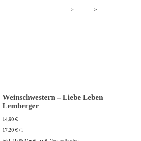
>
>
Wir bauen gerade neuen Wein an.
Produkte
Weinschwestern – Liebe Leben Lemberger
Weinschwestern – Liebe Leben
Lemberger
14,90
€
17,20
€
/
l
inkl. 19 % MwSt.
zzgl.
Versandkosten