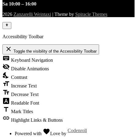
Sa 10:00 – 16:00
2026
Zanzarelli Weintaxi
| Theme by
Spiracle Themes
Accessibility Toolbar
close
Toggle the visibility of the Accessibility Toolbar
keyboard
Keyboard Navigation
visibility_off
Disable Animations
nights_stay
Contrast
format_size
Increase Text
text_fields
Decrease Text
font_download
Readable Font
title
Mark Titles
link
Highlight Links & Buttons
favorite
Codenroll
Powered with
Love
by