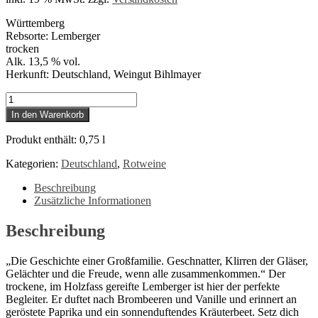
Württemberg
Rebsorte: Lemberger
trocken
Alk. 13,5 % vol.
Herkunft: Deutschland, Weingut Bihlmayer
Weinschwestern
-
In den Warenkorb
Liebe
Leben
Produkt enthält: 0,75
l
Lemberger
Menge
Kategorien:
Deutschland
,
Rotweine
Beschreibung
Zusätzliche Informationen
Beschreibung
„Die Geschichte einer Großfamilie. Geschnatter, Klirren der Gläser,
Gelächter und die Freude, wenn alle zusammenkommen.“ Der
trockene, im Holzfass gereifte Lemberger ist hier der perfekte
Begleiter. Er duftet nach Brombeeren und Vanille und erinnert an
geröstete Paprika und ein sonnenduftendes Kräuterbeet. Setz dich